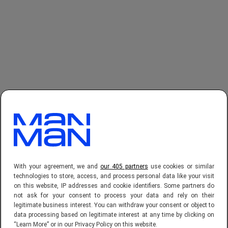
Het geheim zit in diversificatie: niet al je pijlen
richten op activa die direct gekoppeld zijn aan
de grillen van de aandelenmarkt. Door te
kiezen voor beleggingen die minder
With your agreement, we and
our 405 partners
use cookies or similar
gecorreleerd zijn met de beurs, zorg je voor
technologies to store, access, and process personal data like your visit
meer balans in jouw portfolio. Denk daarbij
on this website, IP addresses and cookie identifiers. Some partners do
not ask for your consent to process your data and rely on their
aan beleggingen in leningen, bedrijfsobligaties
legitimate business interest. You can withdraw your consent or object to
en vastgoed.
data processing based on legitimate interest at any time by clicking on
“Learn More” or in our Privacy Policy on this website.