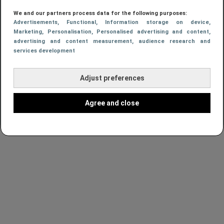
FILMS & SERIES
We and our partners process data for the following purposes:
Videoland neemt
Advertisements
, Functional
, Information storage on device
,
Marketing
, Personalisation
, Personalised advertising and content,
Viaplay over: wat
advertising and content measurement, audience research and
betekent dit voor
services development
abonnees?
Adjust preferences
Agree and close