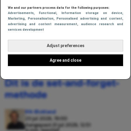
We and our partners process data for the following purposes:
Advertisements
, Functional
, Information storage on device
,
Marketing
, Personalisation
, Personalised advertising and content,
advertising and content measurement, audience research and
services development
AFBEELDING: ISTOCK
Adjust preferences
Aantrekkelijk rendement
Agree and close
zonder dagelijks beheer?
Dit is de set-and-forget-
methode
Rik Blokland
23 jul 2026, 19:00
Aangepast:
31 jul 2026, 12:51
4 min. leestijd