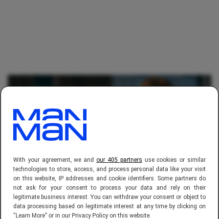
With your agreement, we and
our 405 partners
use cookies or similar
technologies to store, access, and process personal data like your visit
on this website, IP addresses and cookie identifiers. Some partners do
not ask for your consent to process your data and rely on their
AFBEELDING: ISTOCK
legitimate business interest. You can withdraw your consent or object to
data processing based on legitimate interest at any time by clicking on
“Learn More” or in our Privacy Policy on this website.