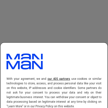
Om je in de tussentijd niet te vervelen, kan je
ook zeker deze lijst van
beste films op Netflix
checken.
With your agreement, we and
our 405 partners
use cookies or similar
technologies to store, access, and process personal data like your visit
on this website, IP addresses and cookie identifiers. Some partners do
ARTIKEL DELEN
not ask for your consent to process your data and rely on their
legitimate business interest. You can withdraw your consent or object to
data processing based on legitimate interest at any time by clicking on
Voeg ons toe als voorkeursbron
“Learn More” or in our Privacy Policy on this website.