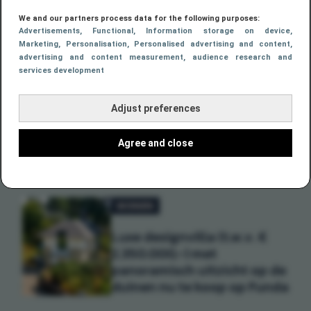
We and our partners process data for the following purposes:
Advertisements
, Functional
, Information storage on device
,
Marketing
, Personalisation
, Personalised advertising and content,
advertising and content measurement, audience research and
services development
WONEN
Veel Nederlanders
Adjust preferences
maken deze fout
waardoor het in huis veel
Agree and close
warmer wordt
WONEN
Luxe designvilla (t.w.v. €
2.350.000,-) met
panoramisch uitzicht op de
duinen nu te koop op Funda