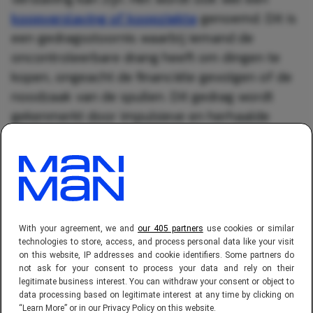
koopverslaving of koopziekte
genoemd. Dit is
een gedragsstoornis waarbij iemand de
oncontroleerbare drang heeft om dingen te
kopen, ongeacht de financiële gevolgen of de
noodzaak van de spullen. Dit gedrag wordt
gekenmerkt door impulsieve en herhaalde
aankopen die kunnen leiden tot persoonlijke,
sociale en/of financiële problemen. Mocht het
gat in haar hand echt zo groot worden dat
jullie in de problemen komen, dan is het goed
om eens verder te kijken naar professionele
hulp.
With your agreement, we and
our 405 partners
use cookies or similar
technologies to store, access, and process personal data like your visit
on this website, IP addresses and cookie identifiers. Some partners do
not ask for your consent to process your data and rely on their
legitimate business interest. You can withdraw your consent or object to
data processing based on legitimate interest at any time by clicking on
“Learn More” or in our Privacy Policy on this website.