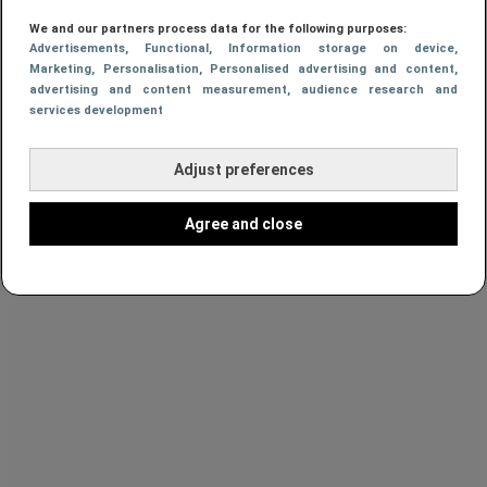
We and our partners process data for the following purposes:
Advertisements
, Functional
, Information storage on device
,
Marketing
, Personalisation
, Personalised advertising and content,
advertising and content measurement, audience research and
services development
Adjust preferences
Agree and close