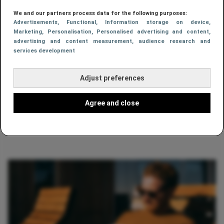
We and our partners process data for the following purposes:
Advertisements
, Functional
, Information storage on device
,
Marketing
, Personalisation
, Personalised advertising and content,
advertising and content measurement, audience research and
services development
Adjust preferences
Agree and close