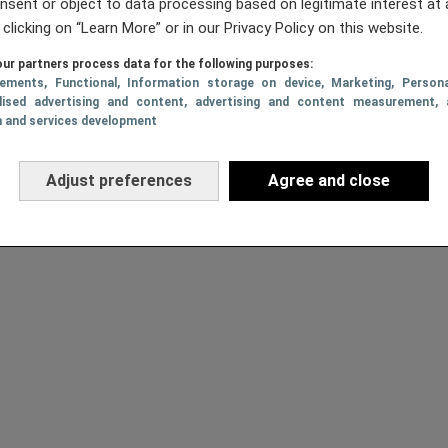
nsent or object to data processing based on legitimate interest at 
 clicking on “Learn More” or in our Privacy Policy on this website.
ur partners process data for the following purposes:
sements
, Functional
, Information storage on device
, Marketing
, Persona
lised advertising and content, advertising and content measurement, 
h and services development
Adjust preferences
Agree and close