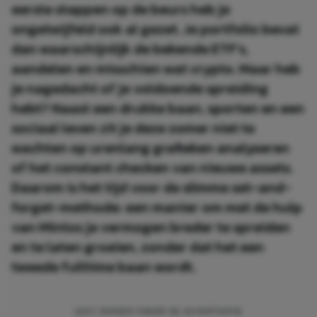
eerste stappen op de beurs heb je
ongetwijfeld ook al gezet. Je portfolio bevat
dan waarschijnlijk de bekende ETF’s,
aandelen en misschien wat crypto. Maar heb
je nagedacht of je voldoende spreiding
hebt? Naast een drukke baan, sporten en een
sociaal leven zit je deze zomer niet te
wachten op urenlang grafieken analyseren
of het constant checken van nieuwe assets.
Daarom is het tijd voor de slimme set-and-
forget-methode: een manier om met de hulp
van Mintos je vermogen breder te spreiden
en te laten groeien, zonder dat het een
tweede fulltime baan wordt.