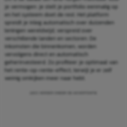
je vermogen: je stelt je portfolio eenmalig op
en het systeem doet de rest. Het platform
spreidt je inleg automatisch over duizenden
leningen wereldwijd, verspreid over
verschillende landen en sectoren. De
inkomsten die binnenkomen, worden
vervolgens direct en automatisch
geherinvesteerd. Zo profiteer je optimaal van
het rente-op-rente-effect, terwijl je er zelf
weinig omkijken meer naar hebt.