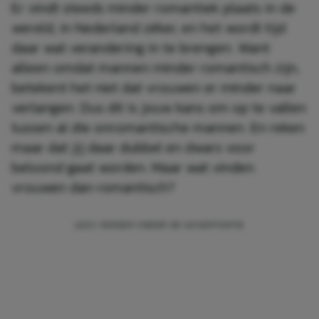
Er vindt steeds minder romantiek plaats in de
wereld, in Nederland zéker, en het wordt tijd
daar wat verandering in te brengen. Want
alleen omdat mannen minder romantisch zijn,
betekent het niet dat vrouwen er minder naar
verlangen. Dus dit is jouw kans om op te vallen
tussen al die onromantische mannen. En reken
maar dat jij daar dubbel en dwars voor
beloond gaat worden. Maar wat vinden
vrouwen dan romantisch?