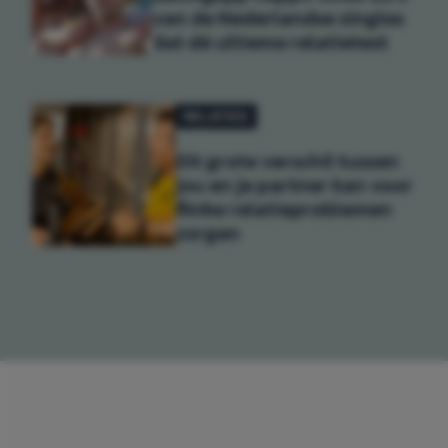
van de Nederlandse singles
dat dé ultieme relatietest
RELATIES
Dit grote verschil tussen
jou en je partner kan voor
flinke relatieproblemen
zorgen