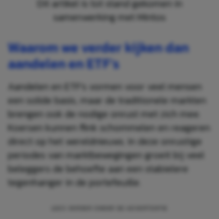
Dit artikel is tot stand gekomen in
samenwerking met Mintos
Waarom we verder kijken dan
aandelen en ETF’s
Aandelen en ETF’s vormen voor veel mensen
een solide basis, maar de traditionele markten
brengen ook de nodige onrust met zich mee.
Koersen kunnen flink schommelen en reageren
direct op het wereldnieuws. In deze onrustige
periodes van marktbewegingen groeit bij veel
beleggers de behoefte aan een stabielere
tegenhanger in de portefeuille.