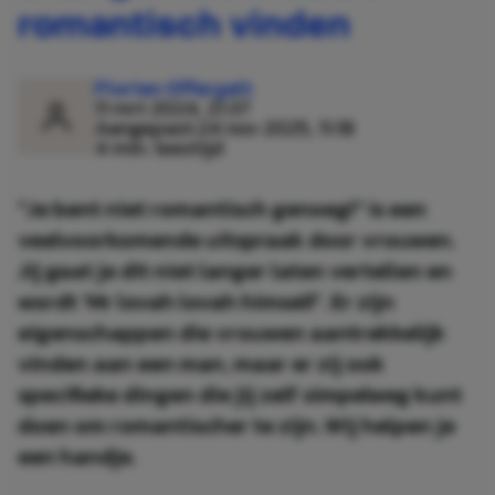
romantisch vinden
Florien Offergelt
11 mrt 2024, 21:37
Aangepast:
24 nov 2025, 11:18
4 min. leestijd
"Je bent niet romantisch genoeg!" is een
veelvoorkomende uitspraak door vrouwen.
Jij gaat je dit niet langer laten vertellen en
wordt 'Mr lovah lovah himself'. Er zijn
eigenschappen die vrouwen aantrekkelijk
vinden aan een man, maar er zij ook
specifieke dingen die jij zelf simpelweg kunt
doen om romantischer te zijn. Wij helpen je
een handje.