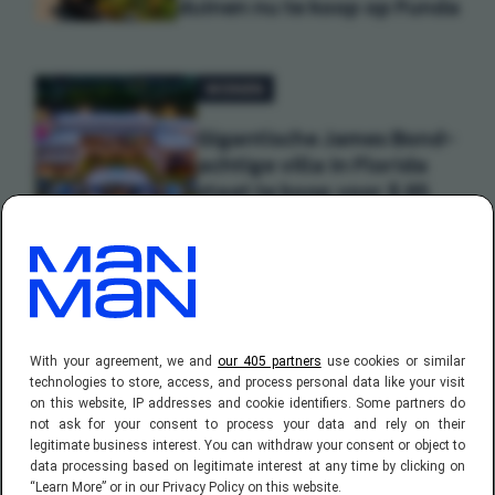
duinen nu te koop op Funda
WONEN
Gigantische James Bond-
achtige villa in Florida
staat te koop voor $ 85
miljoen
WONEN
Efteling-achtige villa
With your agreement, we and
our 405 partners
use cookies or similar
op Funda te koop
technologies to store, access, and process personal data like your visit
verschenen voor €
on this website, IP addresses and cookie identifiers. Some partners do
2.150.000
not ask for your consent to process your data and rely on their
legitimate business interest. You can withdraw your consent or object to
data processing based on legitimate interest at any time by clicking on
“Learn More” or in our Privacy Policy on this website.