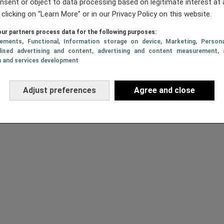
nsent or object to data processing based on legitimate interest at 
 clicking on “Learn More” or in our Privacy Policy on this website.
ur partners process data for the following purposes:
sements
, Functional
, Information storage on device
, Marketing
, Persona
lised advertising and content, advertising and content measurement, 
h and services development
Adjust preferences
Agree and close