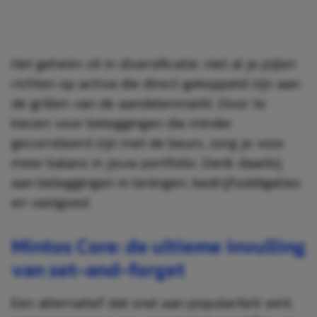
Het geheim zit in diversificatie: niet al je pijlen
richten op activa die direct gekoppeld zijn aan
de grillen van de aandelenmarkt. Door te
kiezen voor beleggingen die minder
gecorreleerd zijn met de beurs, zorg je voor
meer balans in jouw portfolio. Denk daarbij
aan beleggingen in leningen, bedrijfsobligaties
en vastgoed.
Mintos Core: de ultieme invulling
van set-and-forget
Een alternatief dat snel aan populariteit wint,