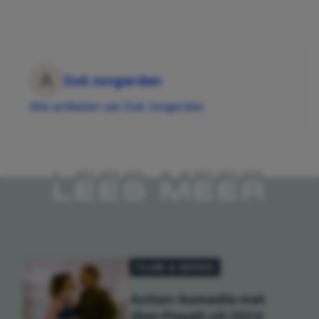
Zoë Jongerden
Alle artikelen van Zoë Jongerden
LEES MEER
FILMS & SERIES
Action-komedie met
Glen Powell uit 2024