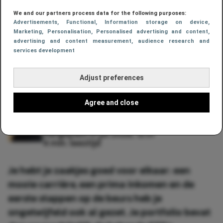
We and our partners process data for the following purposes:
Aantrekkelijk rendement
Advertisements
, Functional
, Information storage on device
,
Marketing
, Personalisation
, Personalised advertising and content,
zonder dagelijks beheer?
advertising and content measurement, audience research and
services development
Dit is de set-and-forget-
methode
Adjust preferences
Agree and close
Rik Blokland
23 jul 2026, 19:00
Aangepast:
31 jul 2026, 12:51
4 min. leestijd
Je hebt je zaakjes goed voor elkaar: een
mooie carrière, een prima inkomen en de
eerste stappen op de beurs heb je
ongetwijfeld ook al gezet. Je portfolio bevat