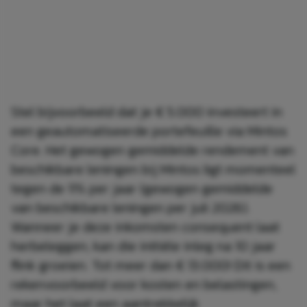
Stel bijvoorbeeld dat je € 5.000 investeert in
een geautomatiseerde portefeuille via Mintos
Core. Het gewogen gemiddelde rendement van
beschikbare leningen bij Mintos ligt momenteel
tegen de 11% per jaar (gewogen gemiddelde
van beschikbare leningen per juli 2026).
Wanneer je deze inkomsten consequent laat
herbeleggen, kan die initiële inleg na 10 jaar
flink groeien. Tot meer dan € 13.000! Dit is een
rekenvoorbeeld voor kosten en belastingen,
maar het laat een aantrekkelijk