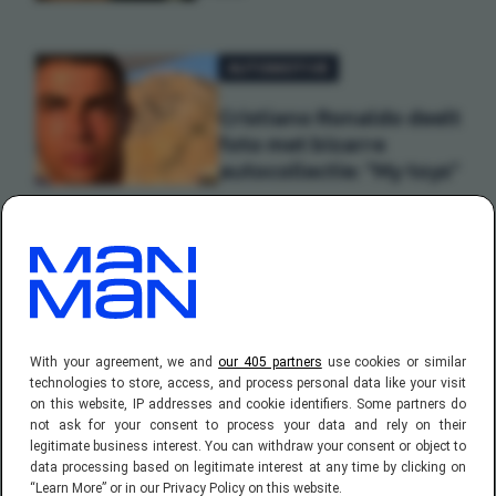
AUTOMOTIVE
Cristiano Ronaldo deelt
foto met bizarre
autocollectie: "My toys"
WONEN
Ka-ching: AZ-voetballer
Jordy Clasie maakt forse
winst met de verkoop van
With your agreement, we and
our 405 partners
use cookies or similar
zijn appartement
technologies to store, access, and process personal data like your visit
on this website, IP addresses and cookie identifiers. Some partners do
not ask for your consent to process your data and rely on their
legitimate business interest. You can withdraw your consent or object to
data processing based on legitimate interest at any time by clicking on
“Learn More” or in our Privacy Policy on this website.