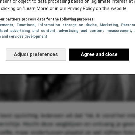
nsent or object to data processing based on legitimate interest at 
 clicking on “Learn More” or in our Privacy Policy on this website.
ur partners process data for the following purposes:
sements
, Functional
, Information storage on device
, Marketing
, Persona
lised advertising and content, advertising and content measurement, 
h and services development
Adjust preferences
Agree and close
 best opzichtig. Iedereen wil dat “Hé, ik vond het in
berichtje. Mocht deze wegblijven en ontvang je gee
lfie, maar ondertussen plaatst ze wel vijftien foto