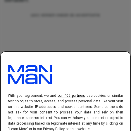
With your agreement, we and
our 405 partners
use cookies or similar
technologies to store, access, and process personal data like your visit
on this website, IP addresses and cookie identifiers. Some partners do
not ask for your consent to process your data and rely on their
legitimate business interest. You can withdraw your consent or object to
data processing based on legitimate interest at any time by clicking on
“Learn More” or in our Privacy Policy on this website.