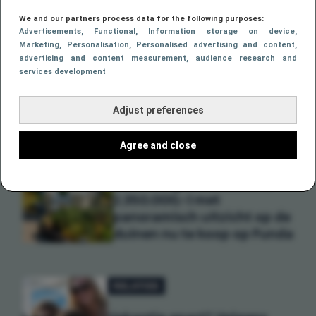
WONEN
We and our partners process data for the following purposes:
Advertisements
, Functional
, Information storage on device
,
Veel Nederlanders
Marketing
, Personalisation
, Personalised advertising and content,
advertising and content measurement, audience research and
maken deze fout
services development
waardoor het in huis veel
warmer wordt
Adjust preferences
Agree and close
WONEN
Luxe designvilla (t.w.v. €
2.350.000,-) met
panoramisch uitzicht op de
duinen nu te koop op Funda
RELATIES