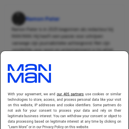
Ramon Pater
Ramon Pater is in 2025 begonnen als redacteur bij
MAN MAN. Hij heeft een passie voor schrijven
vanwege zijn journalistieke achtergrond. Met zijn
voorliefde voor sport en entertainment is hij altijd
op de hoogte van de laatste nieuwtjes op dit
gebied, wat hij deelt met de MAN MAN-lezer.
Alle artikelen van Ramon Pater
With your agreement, we and
our 405 partners
use cookies or similar
LEES MEER
technologies to store, access, and process personal data like your visit
on this website, IP addresses and cookie identifiers. Some partners do
not ask for your consent to process your data and rely on their
legitimate business interest. You can withdraw your consent or object to
data processing based on legitimate interest at any time by clicking on
“Learn More” or in our Privacy Policy on this website.