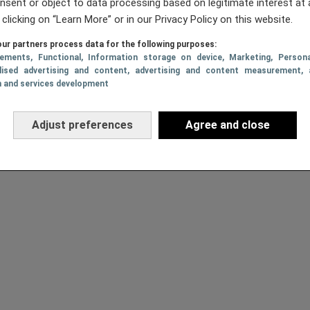
nsent or object to data processing based on legitimate interest at 
 clicking on “Learn More” or in our Privacy Policy on this website.
ur partners process data for the following purposes:
sements
, Functional
, Information storage on device
, Marketing
, Persona
lised advertising and content, advertising and content measurement, 
h and services development
Adjust preferences
Agree and close