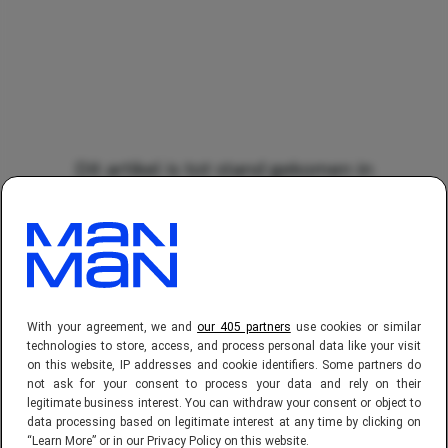
Dit artikel is tot stand gekomen in
samenwerking met Mintos
Waarom we verder kijken dan
aandelen en ETF’s
With your agreement, we and
our 405 partners
use cookies or similar
Aandelen en ETF’s vormen voor veel mensen
technologies to store, access, and process personal data like your visit
een solide basis, maar de traditionele markten
on this website, IP addresses and cookie identifiers. Some partners do
not ask for your consent to process your data and rely on their
brengen ook de nodige onrust met zich mee.
legitimate business interest. You can withdraw your consent or object to
Koersen kunnen flink schommelen en reageren
data processing based on legitimate interest at any time by clicking on
“Learn More” or in our Privacy Policy on this website.