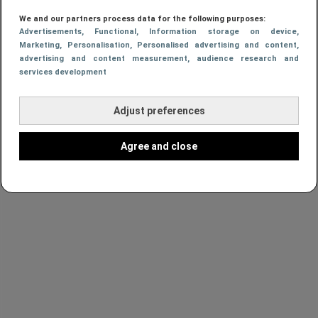
direct op het wereldnieuws. In deze onrustige
periodes van marktbewegingen groeit bij veel
We and our partners process data for the following purposes:
Advertisements
, Functional
, Information storage on device
,
beleggers de behoefte aan een stabielere
Marketing
, Personalisation
, Personalised advertising and content,
tegenhanger in de portefeuille.
advertising and content measurement, audience research and
services development
Adjust preferences
Agree and close