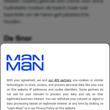
hebben. Daarbij gebruik een crème voor extra
hydratatie rondom de baard, maar ook
baardolie om de haren gehydrateerd te
houden.
De Snor
De snor werd lang bespot als het domein van
pornosterren, maar dat is verleden tijd. Het
gaat er niet zo zeer om of jij hem wilt dragen,
maar hoe je hem moet dragen. Je draagt hem
gladgeschoren of met een goed verzorgde
With your agreement, we and
our 405 partners
use cookies or similar
technologies to store, access, and process personal data like your visit
baard.
on this website, IP addresses and cookie identifiers. Some partners do
not ask for your consent to process your data and rely on their
legitimate business interest. You can withdraw your consent or object to
data processing based on legitimate interest at any time by clicking on
“Learn More” or in our Privacy Policy on this website.