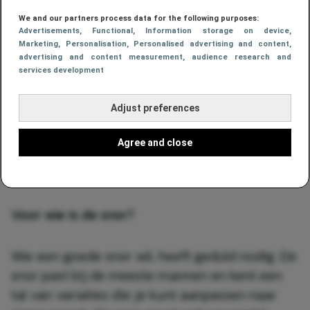
We and our partners process data for the following purposes:
Advertisements
, Functional
, Information storage on device
,
Marketing
, Personalisation
, Personalised advertising and content,
advertising and content measurement, audience research and
services development
Adjust preferences
Agree and close
Voor wie is de snor?
Wie een goede snor wil, heeft geduld nodig. De
snor past bij de meeste mannen en kent een
tal van variaties die je kunt aanpassen naar