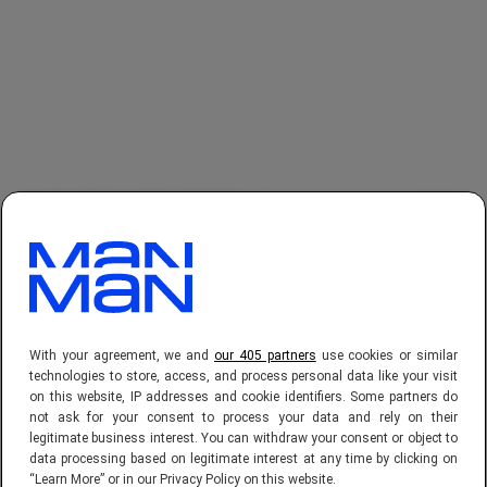
With your agreement, we and
our 405 partners
use cookies or similar
technologies to store, access, and process personal data like your visit
on this website, IP addresses and cookie identifiers. Some partners do
not ask for your consent to process your data and rely on their
legitimate business interest. You can withdraw your consent or object to
data processing based on legitimate interest at any time by clicking on
AFBEELDING: ISTOCK
“Learn More” or in our Privacy Policy on this website.