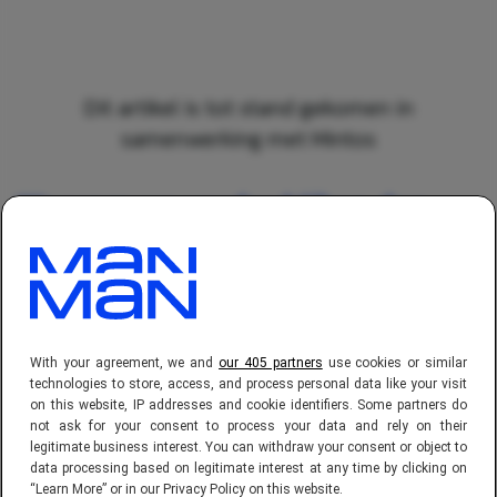
Dit artikel is tot stand gekomen in
samenwerking met Mintos
Waarom we verder kijken dan
aandelen en ETF’s
Aandelen en ETF’s vormen voor veel mensen
een solide basis, maar de traditionele markten
brengen ook de nodige onrust met zich mee.
With your agreement, we and
our 405 partners
use cookies or similar
Koersen kunnen flink schommelen en reageren
technologies to store, access, and process personal data like your visit
on this website, IP addresses and cookie identifiers. Some partners do
direct op het wereldnieuws. In deze onrustige
not ask for your consent to process your data and rely on their
periodes van marktbewegingen groeit bij veel
legitimate business interest. You can withdraw your consent or object to
data processing based on legitimate interest at any time by clicking on
beleggers de behoefte aan een stabielere
“Learn More” or in our Privacy Policy on this website.