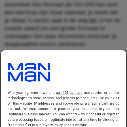
essentieel. Een formaat als 140×200 kan voor
een stel knus zijn, maar wanneer je merkt dat
je elkaar ’s nachts vaak in de weg ligt, is het de
moeite waard om een groter formaat te
overwegen. Een paar decimeters extra kan je
slaapkwaliteit enorm verbeteren.
With your agreement, we and
our 405 partners
use cookies or similar
technologies to store, access, and process personal data like your visit
on this website, IP addresses and cookie identifiers. Some partners do
not ask for your consent to process your data and rely on their
legitimate business interest. You can withdraw your consent or object to
data processing based on legitimate interest at any time by clicking on
“Learn More” or in our Privacy Policy on this website.