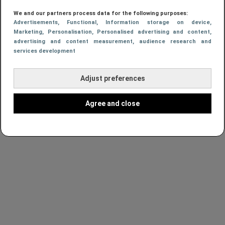
We and our partners process data for the following purposes:
Advertisements
, Functional
, Information storage on device
,
Marketing
, Personalisation
, Personalised advertising and content,
advertising and content measurement, audience research and
services development
Adjust preferences
Agree and close