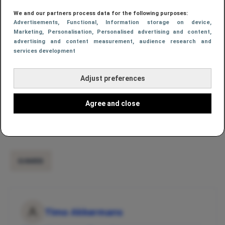
We and our partners process data for the following purposes:
Advertisements
, Functional
, Information storage on device
,
Marketing
, Personalisation
, Personalised advertising and content,
advertising and content measurement, audience research and
services development
Adjust preferences
ARTIKEL DELEN
Agree and close
Voeg ons toe als voorkeursbron
GAMES
Timo Akkermans