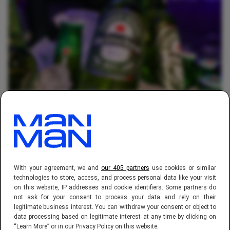
AFBEELDING: GLAUCO EPOV / PEXELS
Opmerkelijk: jongeren
drinken vele malen
minder, maar Heineken
With your agreement, we and
our 405 partners
use cookies or similar
technologies to store, access, and process personal data like your visit
verkoopt juist meer bier
on this website, IP addresses and cookie identifiers. Some partners do
not ask for your consent to process your data and rely on their
legitimate business interest. You can withdraw your consent or object to
data processing based on legitimate interest at any time by clicking on
Laukie Klijn
“Learn More” or in our Privacy Policy on this website.