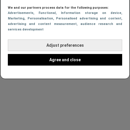
was deze serie dé
Netflix-hit van 2026 tot
We and our partners process data for the following purposes:
Advertisements
, Functional
, Information storage on device
,
nu toe
Marketing
, Personalisation
, Personalised advertising and content,
advertising and content measurement, audience research and
services development
Adjust preferences
Agree and close