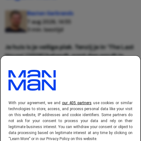
Basten Gerbrands
7 aug 2026, 14:55
3 min. leestijd
Je huis is je veilige plek. Tenzij je in 'The Last
House' (2026) belandt, want dan wordt je
eigen woonkamer plots je grootste vijand.
Deze nieuwe sciencefiction-thriller staat
wereldwijd op Netflix en het concept alleen
al zorgt voor kippenvel.
With your agreement, we and
our 405 partners
use cookies or similar
technologies to store, access, and process personal data like your visit
on this website, IP addresses and cookie identifiers. Some partners do
not ask for your consent to process your data and rely on their
legitimate business interest. You can withdraw your consent or object to
data processing based on legitimate interest at any time by clicking on
“Learn More” or in our Privacy Policy on this website.