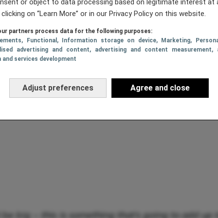
nsent or object to data processing based on legitimate interest at 
 clicking on “Learn More” or in our Privacy Policy on this website.
ur partners process data for the following purposes:
sements
, Functional
, Information storage on device
, Marketing
, Persona
lised advertising and content, advertising and content measurement, 
h and services development
Adjust preferences
Agree and close
 be big – this is something that’s going to add up 