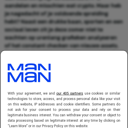
aandelen en misschien wat crypto. Maar heb
je nagedacht of je voldoende spreiding
hebt? Naast een drukke baan, sporten en een
sociaal leven zit je deze zomer niet te
wachten op urenlang grafieken analyseren
of het constant checken van nieuwe assets.
Daarom is het tijd voor de slimme set-and-
forget-methode: een manier om met de hulp
van Mintos je vermogen breder te spreiden
en te laten groeien, zonder dat het een
tweede fulltime baan wordt.
With your agreement, we and
our 405 partners
use cookies or similar
technologies to store, access, and process personal data like your visit
on this website, IP addresses and cookie identifiers. Some partners do
not ask for your consent to process your data and rely on their
legitimate business interest. You can withdraw your consent or object to
data processing based on legitimate interest at any time by clicking on
“Learn More” or in our Privacy Policy on this website.