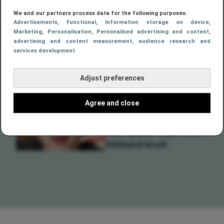
VOEDING
We and our partners process data for the following purposes:
Advertisements
, Functional
, Information storage on device
,
Marketing
, Personalisation
, Personalised advertising and content,
Hoeveel eiwitten moet je
advertising and content measurement, audience research and
eten als je wil afvallen?
services development
Dit zegt de wetenschap
Adjust preferences
CELEBRITIES
Agree and close
Zo ziet een dag eten
van Spider-Man Tom
Holland eruit