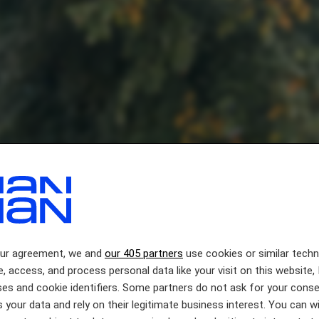
our agreement, we and
our 405 partners
use cookies or similar tech
e, access, and process personal data like your visit on this website, 
es and cookie identifiers. Some partners do not ask for your conse
 your data and rely on their legitimate business interest. You can 