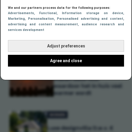
We and our partners process data for the following purposes:
Advertisements
, Functional
, Information storage on device
,
Marketing
, Personalisation
, Personalised advertising and content,
LEES MEER
advertising and content measurement, audience research and
services development
Adjust preferences
WONEN
Agree and close
Veel Nederlanders
maken deze fout
waardoor het in huis veel
warmer wordt
WONEN
Luxe designvilla (t.w.v. €