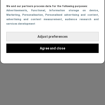
Daarom is het tijd voor de slimme set-and-
forget-methode: een manier om met de hulp
We and our partners process data for the following purposes:
Advertisements
, Functional
, Information storage on device
,
van Mintos je vermogen breder te spreiden
Marketing
, Personalisation
, Personalised advertising and content,
en te laten groeien, zonder dat het een
advertising and content measurement, audience research and
services development
tweede fulltime baan wordt.
Adjust preferences
Agree and close