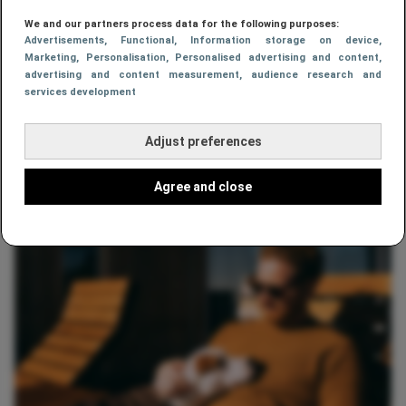
We and our partners process data for the following purposes:
Advertisements
, Functional
, Information storage on device
,
Marketing
, Personalisation
, Personalised advertising and content,
advertising and content measurement, audience research and
services development
Adjust preferences
Agree and close