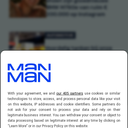
showt zijn gloednieuwe
BMW M760e van ruim €
200.000 op Instagram
AUTOMOTIVE
Voordelig tanken bij onze
zuiderburen? Benzine is
vanaf nu nóg goedkoper in
België dan in Nederland
With your agreement, we and
our 405 partners
use cookies or similar
technologies to store, access, and process personal data like your visit
on this website, IP addresses and cookie identifiers. Some partners do
not ask for your consent to process your data and rely on their
legitimate business interest. You can withdraw your consent or object to
data processing based on legitimate interest at any time by clicking on
“Learn More” or in our Privacy Policy on this website.