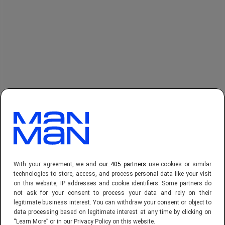
With your agreement, we and
our 405 partners
use cookies or similar
technologies to store, access, and process personal data like your visit
on this website, IP addresses and cookie identifiers. Some partners do
not ask for your consent to process your data and rely on their
legitimate business interest. You can withdraw your consent or object to
data processing based on legitimate interest at any time by clicking on
“Learn More” or in our Privacy Policy on this website.