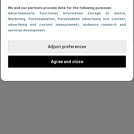
longevity-merk op
We and our partners process data for the following purposes:
Advertisements
, Functional
, Information storage on device
,
Marketing
, Personalisation
, Personalised advertising and content,
advertising and content measurement, audience research and
services development
Adjust preferences
Agree and close