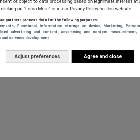
nsent or object to data processing based on legitimate interest at 
 clicking on “Learn More” or in our Privacy Policy on this website.
ur partners process data for the following purposes:
sements
, Functional
, Information storage on device
, Marketing
, Persona
lised advertising and content, advertising and content measurement, 
h and services development
Adjust preferences
Agree and close