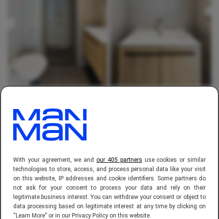
FUNDA
Net zo opvallend als het krappe appartement
in Middelburg, is
deze riante woonboerderij die
voor slechts € 95.000 te koop staat
.
With your agreement, we and
our 405 partners
use cookies or similar
technologies to store, access, and process personal data like your visit
on this website, IP addresses and cookie identifiers. Some partners do
ARTIKEL DELEN
not ask for your consent to process your data and rely on their
legitimate business interest. You can withdraw your consent or object to
data processing based on legitimate interest at any time by clicking on
Voeg ons toe als voorkeursbron
“Learn More” or in our Privacy Policy on this website.