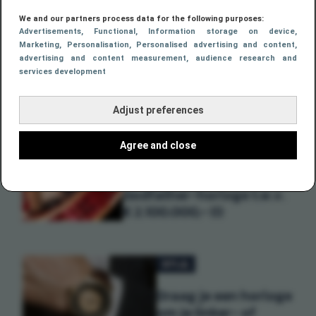
We and our partners process data for the following purposes:
Fashion statement of
Advertisements
, Functional
, Information storage on device
,
onzin? Prada verkoopt
Marketing
, Personalisation
, Personalised advertising and content,
shirts met vlekken voor €
advertising and content measurement, audience research and
1.650,- (!)
services development
Adjust preferences
MODE
Agree and close
Meesterwerk: Jacob & Co.
onthult speciaal
Godfather-horloge t.w.v.
€ 2.100.000,- (!)
STIJL
Draag je een horloge
om je linker- of