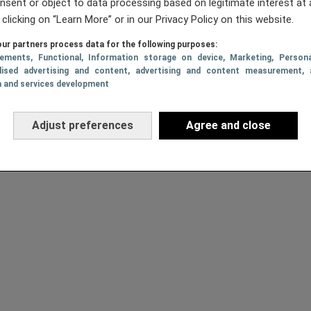
nsent or object to data processing based on legitimate interest at 
 clicking on “Learn More” or in our Privacy Policy on this website.
ur partners process data for the following purposes:
sements
, Functional
, Information storage on device
, Marketing
, Persona
lised advertising and content, advertising and content measurement, 
h and services development
Adjust preferences
Agree and close