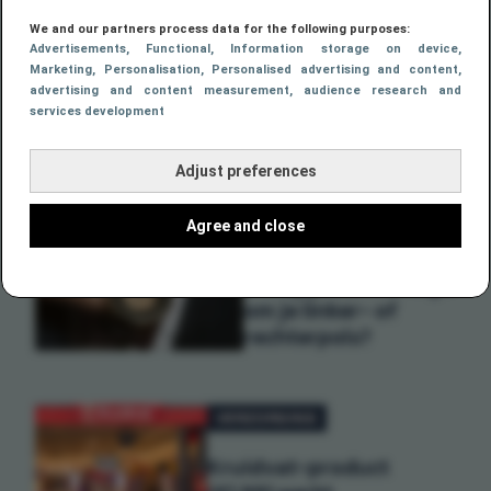
MODE
We and our partners process data for the following purposes:
Advertisements
, Functional
, Information storage on device
,
Meesterwerk: Jacob & Co.
Marketing
, Personalisation
, Personalised advertising and content,
advertising and content measurement, audience research and
onthult speciaal
services development
Godfather-horloge t.w.v.
€ 2.100.000,- (!)
Adjust preferences
Agree and close
STIJL
Draag je een horloge
om je linker- of
rechterpols?
VERZORGING
Kruidvat-product