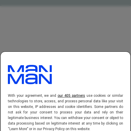
With your agreement, we and
our 405 partners
use cookies or similar
technologies to store, access, and process personal data like your visit
on this website, IP addresses and cookie identifiers. Some partners do
not ask for your consent to process your data and rely on their
legitimate business interest. You can withdraw your consent or object to
data processing based on legitimate interest at any time by clicking on
“Learn More” or in our Privacy Policy on this website.