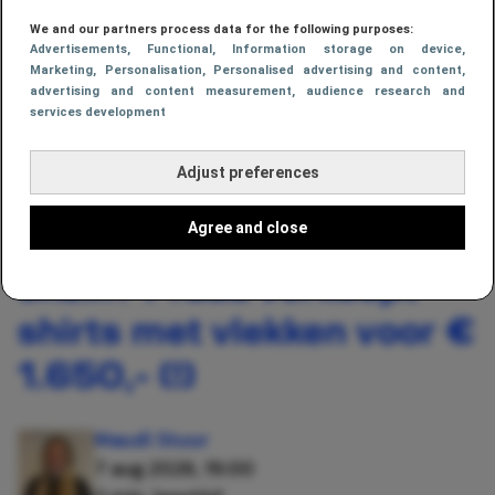
We and our partners process data for the following purposes:
Advertisements
, Functional
, Information storage on device
,
Marketing
, Personalisation
, Personalised advertising and content,
advertising and content measurement, audience research and
services development
Adjust preferences
AFBEELDING: PRADA
Fashion statement of
Agree and close
onzin? Prada verkoopt
shirts met vlekken voor €
1.650,- (!)
Maudi Stuur
7 aug 2026, 19:00