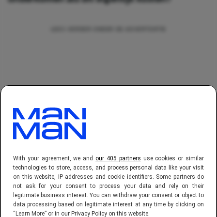
With your agreement, we and
our 405 partners
use cookies or similar
technologies to store, access, and process personal data like your visit
on this website, IP addresses and cookie identifiers. Some partners do
not ask for your consent to process your data and rely on their
legitimate business interest. You can withdraw your consent or object to
data processing based on legitimate interest at any time by clicking on
“Learn More” or in our Privacy Policy on this website.