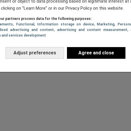
nsent or object to data processing based on legitimate interest at 
 clicking on “Learn More” or in our Privacy Policy on this website.
ur partners process data for the following purposes:
sements
, Functional
, Information storage on device
, Marketing
, Persona
lised advertising and content, advertising and content measurement, 
h and services development
Adjust preferences
Agree and close