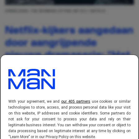
AFBEELDING: THE BOMBING OF PAN AM 103 / NETFLIX
Netflix-kijkers aangedaan
door aangrijpende
nieuwe dramaserie: “Het
heeft ons allemaal
geraakt”
Basten Gerbrands
With your agreement, we and
our 405 partners
use cookies or similar
9 aug 2026, 19:00
technologies to store, access, and process personal data like your visit
3 min. leestijd
on this website, IP addresses and cookie identifiers. Some partners do
not ask for your consent to process your data and rely on their
legitimate business interest. You can withdraw your consent or object to
Netflix heeft er een indrukwekkend stuk
data processing based on legitimate interest at any time by clicking on
“Learn More” or in our Privacy Policy on this website.