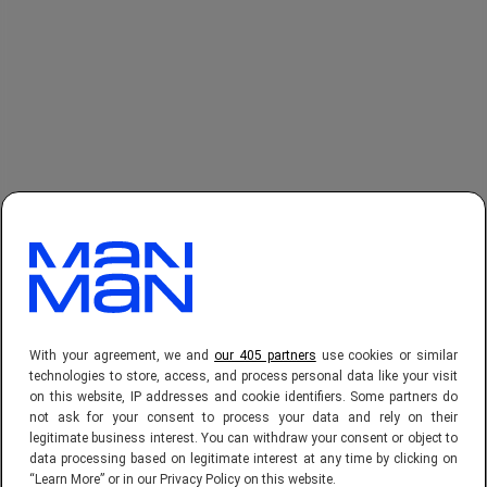
With your agreement, we and
our 405 partners
use cookies or similar
technologies to store, access, and process personal data like your visit
on this website, IP addresses and cookie identifiers. Some partners do
not ask for your consent to process your data and rely on their
Het verhaal van
The Tudors
legitimate business interest. You can withdraw your consent or object to
data processing based on legitimate interest at any time by clicking on
“Learn More” or in our Privacy Policy on this website.