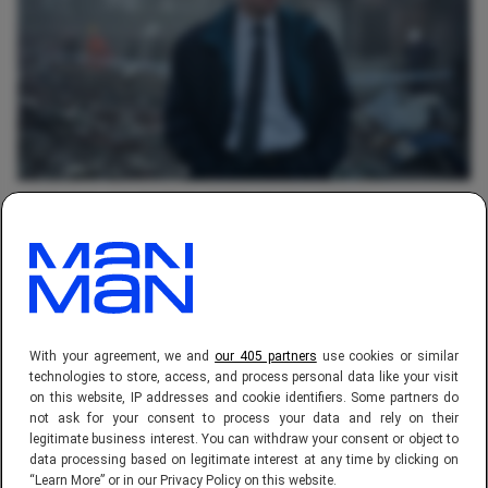
AFBEELDING: THE BOMBING OF PAN AM 103 / NETFLIX
Netflix-kijkers aangedaan
door aangrijpende
nieuwe dramaserie: “Het
With your agreement, we and
our 405 partners
use cookies or similar
technologies to store, access, and process personal data like your visit
heeft ons allemaal
on this website, IP addresses and cookie identifiers. Some partners do
not ask for your consent to process your data and rely on their
geraakt”
legitimate business interest. You can withdraw your consent or object to
data processing based on legitimate interest at any time by clicking on
“Learn More” or in our Privacy Policy on this website.