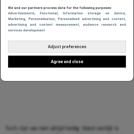
We and our partners process data for the following purposes:
Advertisements
, Functional
, Information storage on device
,
Marketing
, Personalisation
, Personalised advertising and content,
advertising and content measurement, audience research and
services development
Adjust preferences
Agree and close
Toch zijn we niet altijd heilig. Want eerlijk is