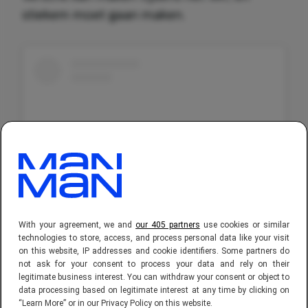
stiekem moet gaan maken.
With your agreement, we and
our 405 partners
use cookies or similar
Dit bericht op Instagram bekijken
technologies to store, access, and process personal data like your visit
on this website, IP addresses and cookie identifiers. Some partners do
not ask for your consent to process your data and rely on their
legitimate business interest. You can withdraw your consent or object to
data processing based on legitimate interest at any time by clicking on
“Learn More” or in our Privacy Policy on this website.